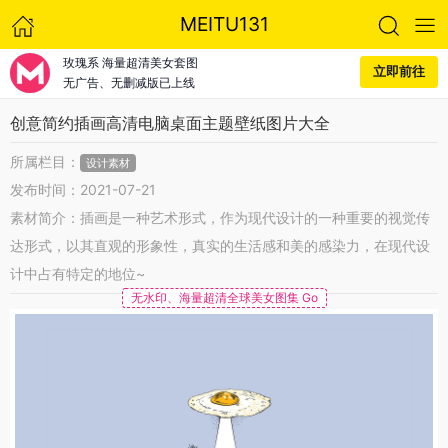
MEITU131
玫瑰系 海量超清美女套图
立即前往
无广告、无删减版已上线
创意简约插画高清电脑桌面主题壁纸图片大全
所属栏目：
设计素材
发布时间：2021-07-21
素材简介：插画是一种艺术形式，作为现代设计的一种重要的视觉传
达形式，以其直观的形象性，真实的生活感和美的感染力，在现代设
计中占有特定的地位~
无水印、海量超清全球美女图集 Go