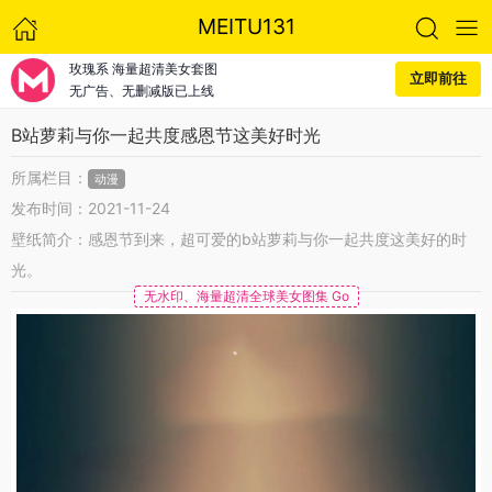
MEITU131
玫瑰系 海量超清美女套图
立即前往
无广告、无删减版已上线
B站萝莉与你一起共度感恩节这美好时光
所属栏目：
动漫
发布时间：2021-11-24
壁纸简介：感恩节到来，超可爱的b站萝莉与你一起共度这美好的时
光。
无水印、海量超清全球美女图集 Go