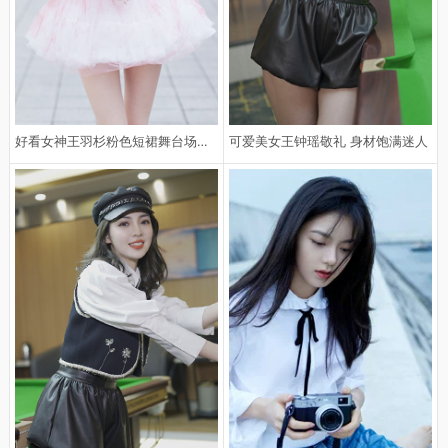
好看女神王羽杉粉色短裙舞台场景手
可爱美女王钟瑶敬礼 身材饱满迷人